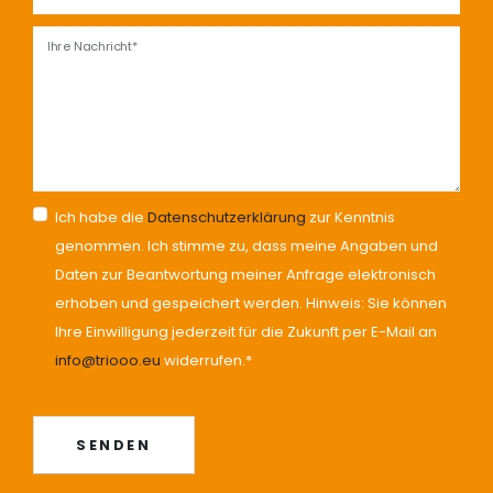
Ihre Nachricht*
Ich habe die
Datenschutzerklärung
zur Kenntnis
genommen. Ich stimme zu, dass meine Angaben und
Daten zur Beantwortung meiner Anfrage elektronisch
erhoben und gespeichert werden. Hinweis: Sie können
Ihre Einwilligung jederzeit für die Zukunft per E-Mail an
info@triooo.eu
widerrufen.*
SENDEN